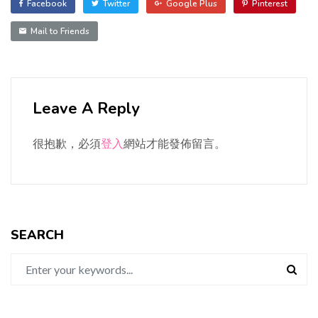
Facebook
Twitter
Google Plus
Pinterest
Mail to Friends
Leave A Reply
很抱歉，必須
登入
網站才能發佈留言。
SEARCH