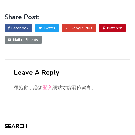
Share Post:
Facebook
Twitter
Google Plus
Pinterest
Mail to Friends
Leave A Reply
很抱歉，必須
登入
網站才能發佈留言。
SEARCH