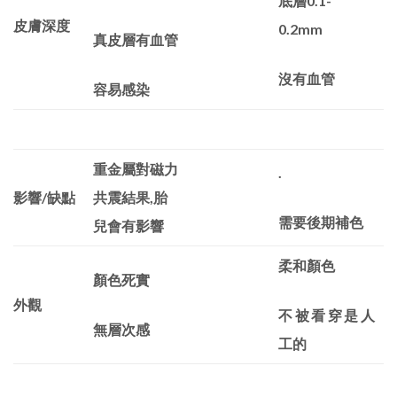
底層
0.1-
皮膚深度
0.2mm
真皮層有血管
沒有血管
容易感染
重金屬對磁力
.
影響
/缺點
共震結果
,胎
需要後期補色
兒會有影響
柔和顏色
顏色死實
外觀
不被看穿是人
無層次感
工的