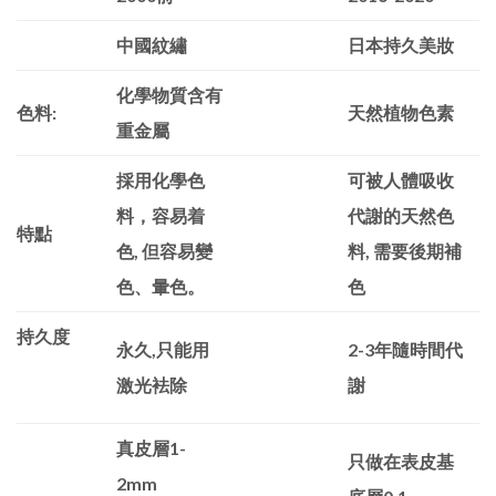
中國紋繡
日本持久美妝
化學物質含有
色料
:
天然植物色素
重金屬
採用化學色
可被人體吸收
料，容易着
代謝的天然色
特點
色
, 但容易變
料
, 需要後期補
色、暈色。
色
持久度
永久
,只能用
2-3年隨時間代
激光袪除
謝
真皮層
1-
只做在表皮基
2mm